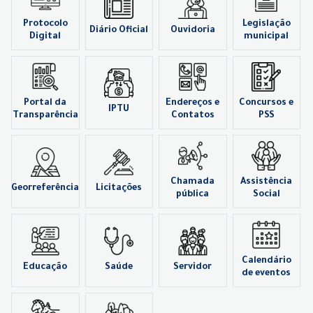
Protocolo
Legislação
Diário Oficial
Ouvidoria
Digital
municipal
Portal da
Endereços e
Concursos e
IPTU
Transparência
Contatos
PSS
Chamada
Assistência
Georreferência
Licitações
pública
Social
Calendário
Educação
Saúde
Servidor
de eventos