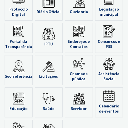
Protocolo
Legislação
Diário Oficial
Ouvidoria
Digital
municipal
Portal da
Endereços e
Concursos e
IPTU
Transparência
Contatos
PSS
Chamada
Assistência
Georreferência
Licitações
pública
Social
Calendário
Educação
Saúde
Servidor
de eventos