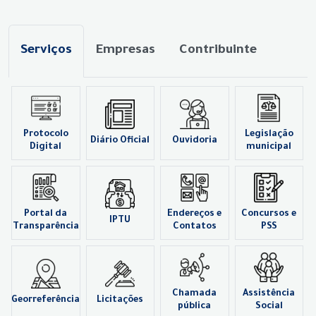
Serviços
Empresas
Contribuinte
Protocolo
Legislação
Diário Oficial
Ouvidoria
Digital
municipal
Portal da
Endereços e
Concursos e
IPTU
Transparência
Contatos
PSS
Chamada
Assistência
Georreferência
Licitações
pública
Social