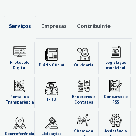
Serviços
Empresas
Contribuinte
Protocolo
Legislação
Diário Oficial
Ouvidoria
Digital
municipal
Portal da
Endereços e
Concursos e
IPTU
Transparência
Contatos
PSS
Chamada
Assistência
Georreferência
Licitações