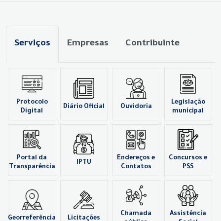
Serviços
Empresas
Contribuinte
Protocolo
Legislação
Diário Oficial
Ouvidoria
Digital
municipal
Portal da
Endereços e
Concursos e
IPTU
Transparência
Contatos
PSS
Chamada
Assistência
Georreferência
Licitações