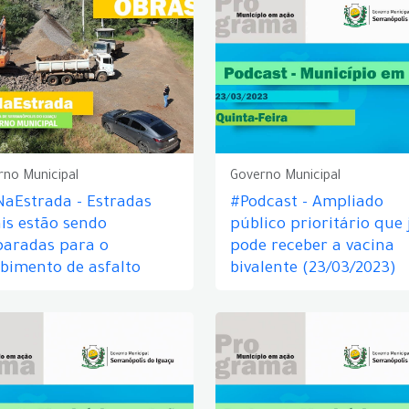
rno Municipal
Governo Municipal
aEstrada - Estradas
#Podcast - Ampliado
is estão sendo
público prioritário que 
paradas para o
pode receber a vacina
bimento de asfalto
bivalente (23/03/2023)