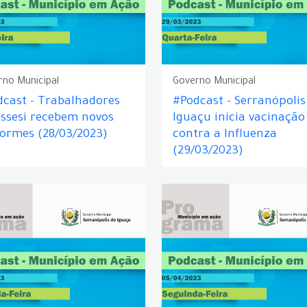
rno Municipal
Governo Municipal
cast - Trabalhadores
#Podcast - Serranópolis
ssesi recebem novos
Iguaçu inicia vacinação
ormes (28/03/2023)
contra a Influenza
(29/03/2023)