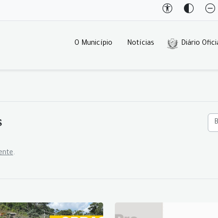
O Município
Notícias
Diário Ofici
s
ente
.