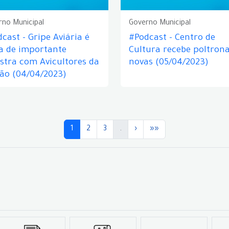
rno Municipal
Governo Municipal
cast - Gripe Aviária é
#Podcast - Centro de
a de importante
Cultura recebe poltron
stra com Avicultores da
novas (05/04/2023)
ão (04/04/2023)
1
2
3
.
›
»»