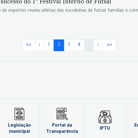
ucesso do 1º Festival Interno de Futsal
 esportes reuniu atletas das escolinhas de futsal, famílias e com
««
‹
1
2
3
4
.
›
»»
Legislação
Portal da
E
IPTU
municipal
Transparência