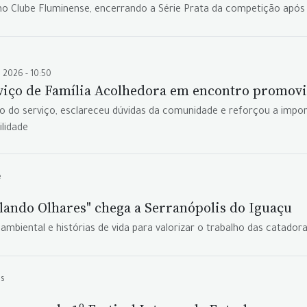
4), no Clube Fluminense, encerrando a Série Prata da competição apó
ul 2026 - 10:50
iço de Família Acolhedora em encontro promovi
 do serviço, esclareceu dúvidas da comunidade e reforçou a impor
lidade
e
clando Olhares" chega a Serranópolis do Iguaçu
mbiental e histórias de vida para valorizar o trabalho das catadora
es