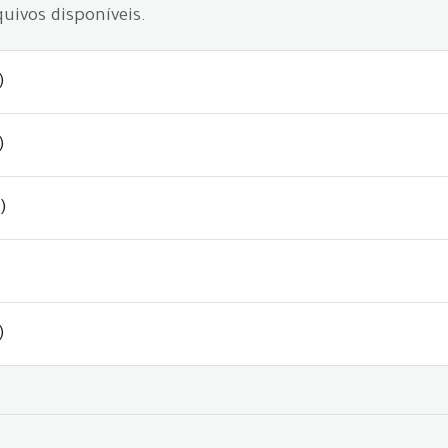
uivos disponíveis.
)
)
)
)