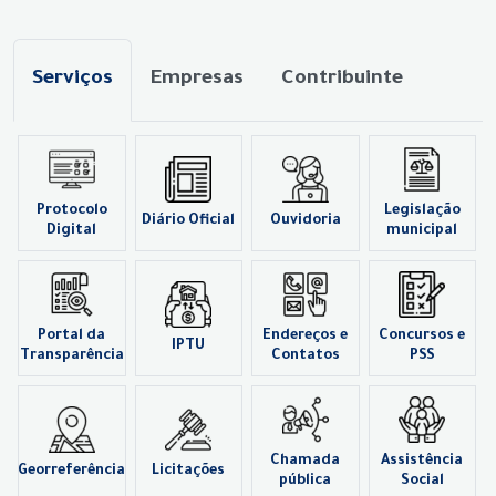
Serviços
Empresas
Contribuinte
Protocolo
Legislação
Diário Oficial
Ouvidoria
Digital
municipal
Portal da
Endereços e
Concursos e
IPTU
Transparência
Contatos
PSS
Chamada
Assistência
Georreferência
Licitações
pública
Social