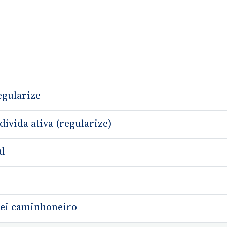
egularize
dívida ativa (regularize)
al
 mei caminhoneiro