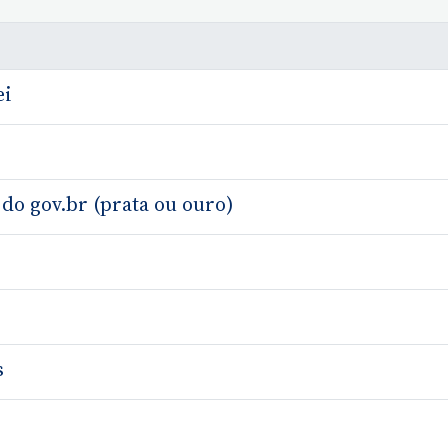
ei
 do gov.br (prata ou ouro)
s