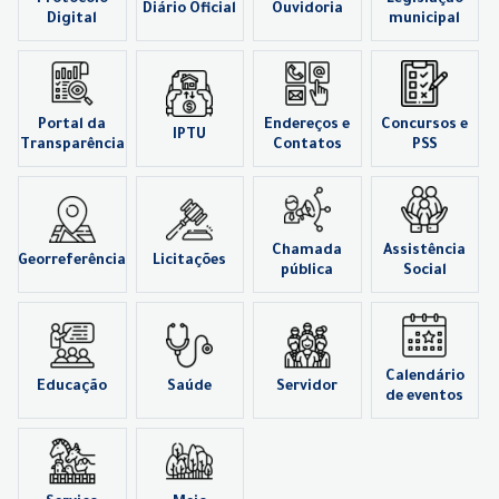
Protocolo
Legislação
Diário Oficial
Ouvidoria
Digital
municipal
Portal da
Endereços e
Concursos e
IPTU
Transparência
Contatos
PSS
Chamada
Assistência
Georreferência
Licitações
pública
Social
Calendário
Educação
Saúde
Servidor
de eventos