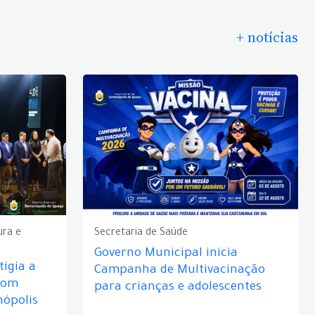
+ notícias
ura e
Secretaria de Saúde
Governo Municipal inicia
igia a
Campanha de Multivacinação
com
para crianças e adolescentes
nópolis